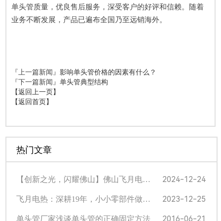
单头管质量，优良售后服务，深受客户的好评和信赖。随着
业务不断发展，产品已遍布全国乃至远销海外。
『上一篇新闻』
影响单头管价格的因素有什么？
『下一篇新闻』
单头管典型结构
【返回上一页】
【返回首页】
热门文章
2024-12-24
【创新之光，闪耀佛山】佛山飞月电热科技挺进光电产业专业赛半决赛！
2023-12-25
飞月电热：深耕19年，小小零部件做出大品牌 | 顺德“企”示录㊽
2016-06-21
单头管厂家浅谈单头管的正确固定方法