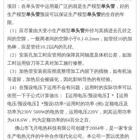
项目：在单头管中运用最广泛的就是生产模型
单头管
，好的
生产模型
单头管
预设可以保证生产模型
单头管
的生存的年
限。
（1）应尽量由大变小生产模型
单头管
外径与其插进去孔径之
间的空隙，一般两者间的空隙小于0.1-0.2mm，如管径10的加
热棒，应是管径10.2以内的孔径。
（2）安装孔加工时应管用的保障其同轴度及体积公差，如加
工时运用铰刀等工具对加工施行修整。
（3）加热管安装前应彻底整理加工内留下的残物，如有机油
等遗留，加热后会被碳化，因此影响导热的有经验。
（4）在预设电压下运用不会有问题，运用时的实际功率可以
依照一下子公式计算做出：【运用电压/预设电压】*【运用
电压/预设电压】*预设i功率=运用时的功率 (例) 定额电压及
功率为230V 500W的电热管，运用电压220V，则其运用功率
为418.6W，约为定额功率的84百分之百。
佛山市飞月电热科技有限公司创建于2004年，是一家专业
生产电热元件的中外合作现代化公司。本公司一贯以优质的