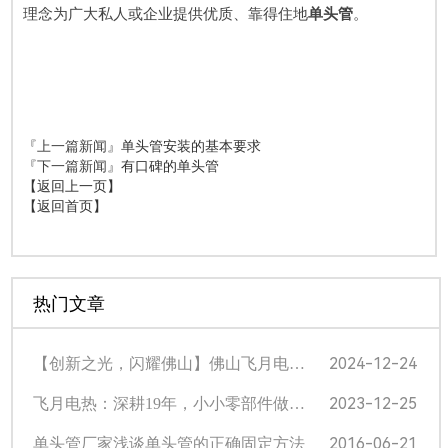
理念为广大私人或企业提供优质、靠得住地
单头管
。
『上一篇新闻』
单头管安装的基本要求
『下一篇新闻』
有口碑的单头管
【返回上一页】
【返回首页】
热门文章
2024-12-24
【创新之光，闪耀佛山】佛山飞月电热科技挺进光电产业专业赛半决赛！
2023-12-25
飞月电热：深耕19年，小小零部件做出大品牌 | 顺德“企”示录㊽
2016-06-21
单头管厂家浅谈单头管的正确固定方法