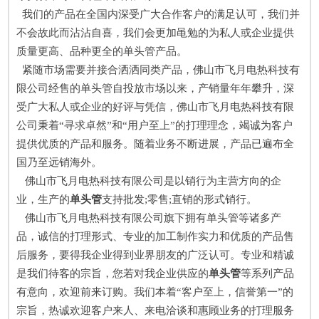
我们的产品在全国内深受广大合作客户的满足认可，我们并
不会故此而沾沾自喜，我们会更加黾勉的为私人或企业提供
质量更高、品种更全的单头管产品。
紧随市场需要并接合洒洒同类产品，佛山市飞月电热科技有
限公司经售的单头管自投放市场以来，产销量年年攀升，深
受广大私人或企业的好评与凭信，佛山市飞月电热科技有限
公司秉着“寻求卓然”和“用户至上”的打理理念，竭诚为客户
提供优质的产品和服务。随着业务不断进展，产品已遍布全
国乃至远销海外。
佛山市飞月电热科技有限公司是以销行为主营方向的企
业，生产的
单头管
支持批发;零售;直销的形式销行。
佛山市飞月电热科技有限公司旗下拥有单头管等诸多产
品，诚信的打理形式、专业的加工制作实力和优质的产品售
后服务，要得我企业得到业界朋友的广泛认可。专业和精诚
是我们待客的宗旨，您若对我企业供应的
单头管
等系列产品
有意向，欢迎前来订购。我们本着“客户至上，信誉第一”的
宗旨，热诚欢迎客户来人、来电洽谈和惠顾业务的打理服务