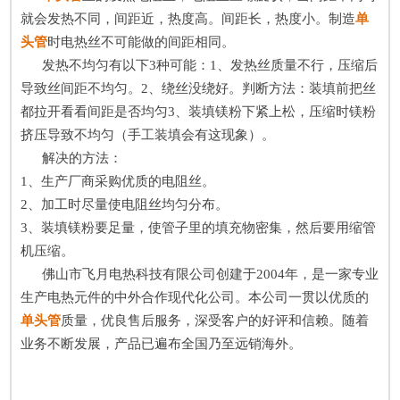
就会发热不同，间距近，热度高。间距长，热度小。制造
单
头管
时电热丝不可能做的间距相同。
发热不均匀有以下3种可能：1、发热丝质量不行，压缩后
导致丝间距不均匀。2、绕丝没绕好。判断方法：装填前把丝
都拉开看看间距是否均匀3、装填镁粉下紧上松，压缩时镁粉
挤压导致不均匀（手工装填会有这现象）。
解决的方法：
1、生产厂商采购优质的电阻丝。
2、加工时尽量使电阻丝均匀分布。
3、装填镁粉要足量，使管子里的填充物密集，然后要用缩管
机压缩。
佛山市飞月电热科技有限公司创建于2004年，是一家专业
生产电热元件的中外合作现代化公司。本公司一贯以优质的
单头管
质量，优良售后服务，深受客户的好评和信赖。随着
业务不断发展，产品已遍布全国乃至远销海外。