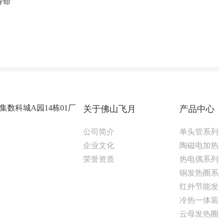
寿命
数科城A园14栋01厂
关于佛山飞月
产品中心
公司简介
单头管系列
企业文化
陶磁电加热
荣誉资质
热电偶系列
铜发热圈系
红外节能发
冷热一体装
云母发热圈