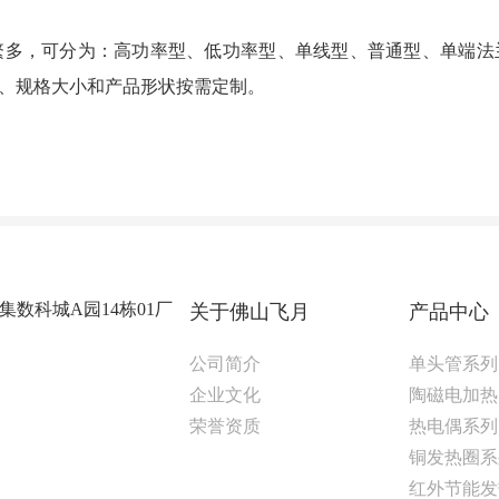
繁多，可分为：高功率型、低功率型、单线型、普通型、单端法
、规格大小和产品形状按需定制。
数科城A园14栋01厂
关于佛山飞月
产品中心
公司简介
单头管系列
企业文化
陶磁电加热
荣誉资质
热电偶系列
铜发热圈系
红外节能发