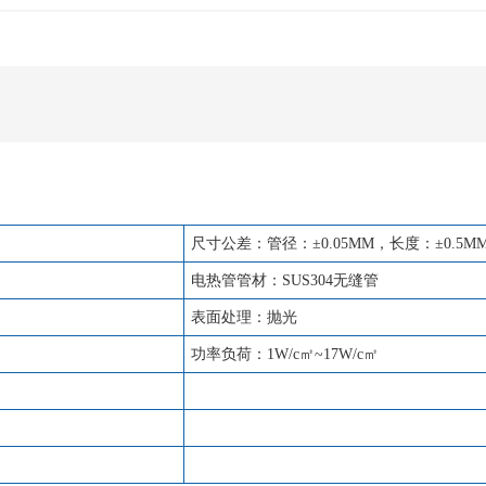
尺寸公差：管径：±0.05MM，长度：±0.5M
电热管管材：SUS304无缝管
表面处理：抛光
功率负荷：1W/c㎡~17W/c㎡