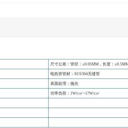
尺寸公差：管径：±0.05MM，长度：±0.5M
电热管管材：SUS304无缝管
表面处理：抛光
功率负荷：1W/c㎡~17W/c㎡