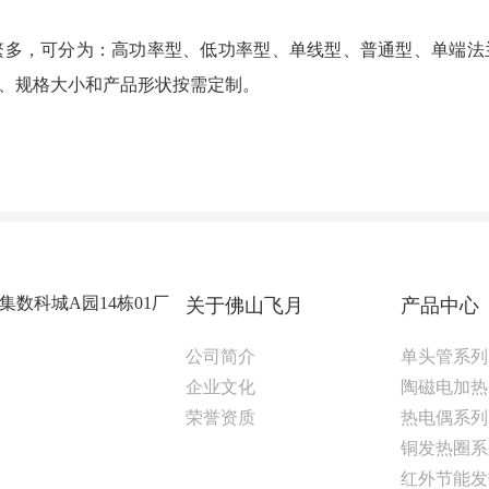
繁多，可分为：高功率型、低功率型、单线型、普通型、单端法
、规格大小和产品形状按需定制。
数科城A园14栋01厂
关于佛山飞月
产品中心
公司简介
单头管系列
企业文化
陶磁电加热
荣誉资质
热电偶系列
铜发热圈系
红外节能发