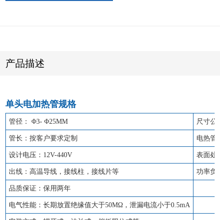
产品描述
单头电加热管规格
管径： Φ3- Φ25MM
尺寸公差
管长：按客户要求定制
电热管管
设计电压：12V-440V
表面处
出线：高温导线，接线柱，接线片等
功率负荷
品质保证：保用两年
电气性能：长期放置绝缘值大于50MΩ，泄漏电流小于0.5mA